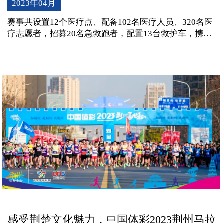
2023年04月
赛事共设置12个医疗点、配备102名医疗人员、320名医
疗志愿者，招募20名急救跑者，配置13台救护车，携带
各种急救设备，包括45台自动体外除颤器（AED机）及
各种相关药品，市卫健委另外安排定点救助医院2家（市
人民医院和黔城镇中心医院）全天开通绿色通道。
感受荆楚文化魅力，中国体彩2023荆州马拉