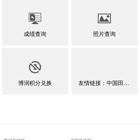
成绩查询
照片查询
博润积分兑换
友情链接：中国田径协会官方网站