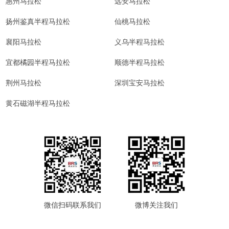
惠州马拉松
远安马拉松
扬州鉴真半程马拉松
仙桃马拉松
襄阳马拉松
义乌半程马拉松
宜都橘园半程马拉松
顺德半程马拉松
荆州马拉松
深圳宝安马拉松
黄石磁湖半程马拉松
微信扫码联系我们
微博关注我们